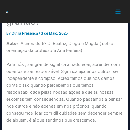
Skip
O que significa para ti seres
to
content
grande?
By
Outra Presença
/
3 de Maio, 2025
Autor:
Alunos do 6º D: Beatriz, Diogo e Magda ( sob a
orientação da professora Ana Ferreira)
Para nós , ser grande significa amadurecer, aprender com
os erros e ser responsável. Significa ajudar os outros, ser
independente e corajoso. Acreditamos que nos damos
conta disso quando percebemos que temos
responsabilidade pelas nossas ações e que as nossas
escolhas têm consequências. Quando passamos a pensar
nos outros e não apenas em nós próprios, quando
conseguimos lidar com dificuldades sem depender sempre
de alguém, é aí que sentimos que crescemos.