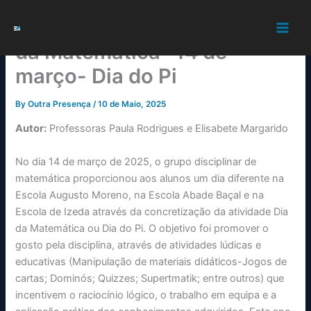
Skip
Atividade – Dia Internacional
to
content
da Matemática- 14 de
março- Dia do Pi
By
Outra Presença
/
10 de Maio, 2025
Autor:
Professoras Paula Rodrigues e Elisabete Margarido
No dia 14 de março de 2025, o grupo disciplinar de
matemática proporcionou aos alunos um dia diferente na
Escola Augusto Moreno, na Escola Abade Baçal e na
Escola de Izeda através da concretização da atividade Dia
da Matemática ou Dia do Pi. O objetivo foi promover o
gosto pela disciplina, através de atividades lúdicas e
educativas (Manipulação de materiais didáticos-Jogos de
cartas; Dominós; Quizzes; Supertmatik; entre outros) que
incentivem o raciocínio lógico, o trabalho em equipa e a