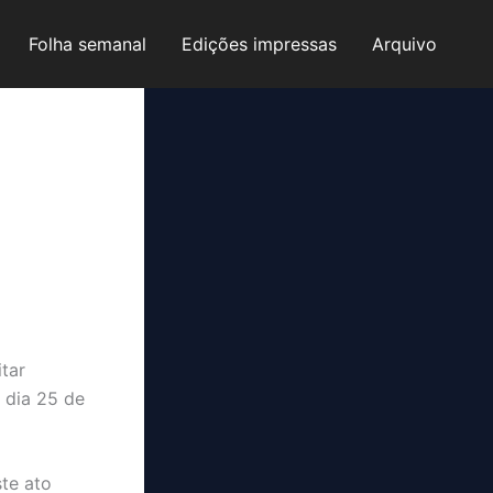
Folha semanal
Edições impressas
Arquivo
itar
o dia 25 de
te ato