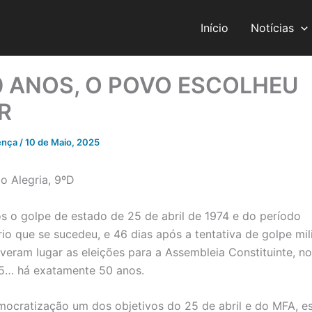
Início
Notícias
0 ANOS, O POVO ESCOLHEU
R
ença
/
10 de Maio, 2025
o Alegria, 9ºD
 o golpe de estado de 25 de abril de 1974 e do período
rio que se sucedeu, e 46 dias após a tentativa de golpe mil
tiveram lugar as eleições para a Assembleia Constituinte, n
75… há exatamente 50 anos.
ocratização um dos objetivos do 25 de abril e do MFA, es