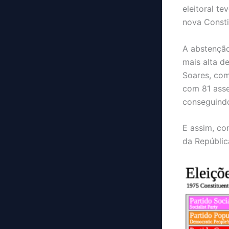
eleitoral t
nova Consti
A abstenção
mais alta d
Soares, com
com 81 asse
conseguindo
E assim, co
da Repúblic