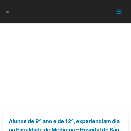
Skip
to
content
Viagens
Alunos de 9º ano e de 12º, experienciam dia
na Faculdade de Medicina – Hospital de São